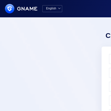
English

中文版
English
C