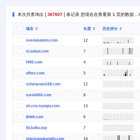
本次共查询出 [
367607
] 条记录,您现在在查看第
1
页的数据，
域名
长度
历史评分
svenskalotto.com
12
scaokai.com
7
hf90.com
4
ufbsx.com
5
szhanyuan168.com
12
sure6666.com
8
zh-cns-kanqiu.com
13
jltddt.com
6
5k3ufku.top
7
shenyangkangfu.com
14