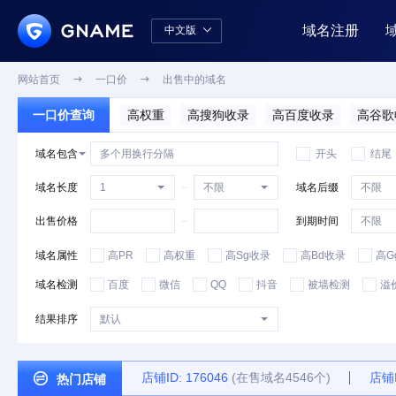
域名注册
中文版

中文版
English
网站首页

一口价

出售中的域名
一口价查询
高权重
高搜狗收录
高百度收录
高谷歌
域名包含
开头
结尾
域名长度
域名后缀
出售价格
到期时间
域名属性
高PR
高权重
高Sg收录
高Bd收录
高G
域名检测
百度
微信
QQ
抖音
被墙检测
溢
结果排序
店铺ID: 176046
(在售域名4546个)
店铺I

热门店铺