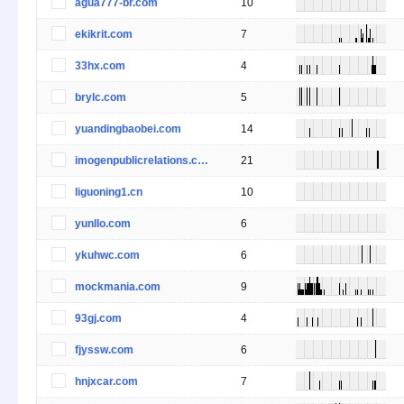
agua777-br.com
10
ekikrit.com
7
33hx.com
4
brylc.com
5
yuandingbaobei.com
14
imogenpublicrelations.com
21
liguoning1.cn
10
yunllo.com
6
ykuhwc.com
6
mockmania.com
9
93gj.com
4
fjyssw.com
6
hnjxcar.com
7