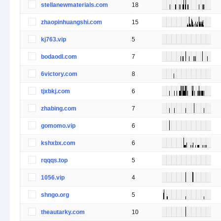
stellanewmaterials.com
18
zhaopinhuangshi.com
15
kj763.vip
5
bodaodl.com
7
6victory.com
8
tjxbkj.com
6
zhabing.com
7
gomomo.vip
6
kshxbx.com
6
rqqqs.top
5
1056.vip
4
shngo.org
5
theautarky.com
10