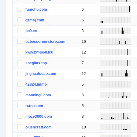
fumohu.com
6
gzmsj.com
5
pb9.cc
3
babescornerstore.com
16
xwjyzxf-jp68.icu
12
sneg0ax.top
7
jinghuafudao.com
12
42824.immo
5
maoning0.com
8
rctnp.com
5
moze3000.com
8
plushcraft.com
10