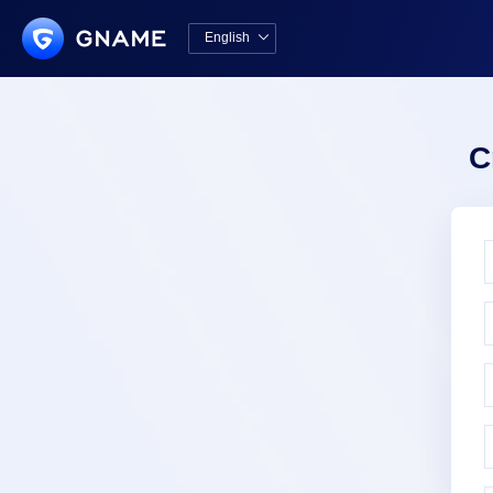
English

中文版
English
C