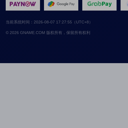
当前系统时间：
2026-08-07 17:27:55
（UTC+8）
© 2026 GNAME.COM 版权所有，保留所有权利