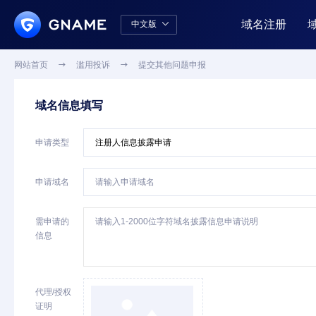
域名注册
中文版

中文版
English
网站首页

滥用投诉

提交其他问题申报
域名信息填写
申请类型
申请域名
需申请的
信息
代理/授权
证明