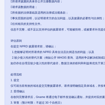
所请求披露的具体非公开注册数据内容；

请求该数据的用途；

所依据的法律基础及适用的法律或法规条款；

事实层面的说明，以证明请求方的合法利益，以及披露的必要性与比例性；
任何相关的支持性文件。

信息不完整，或不足以支持评估的披露请求，可能被拒绝，或被要求补充提供
评估原则

在提交 NPRD 披露请求前，请确认：

  1.您能够证明对所请求的 NPRD 具有合法且比例适当的利益；以及

  2.较少侵入性的替代方案（例如公开 WHOIS 查询、适用的争议解决机制或滥用投诉渠道）已被优先使用并穷尽。

如仍存在合理且较少侵入性的替代途径，数据主体的权利和利益将优先于第三
处理流程

1. 提交

仅可就当前有效的域名提交完整披露请求。请求须明确指定具体域名，并按单
2. 受理确认

在收到完整请求后，Gname 将通过电子邮件发送确认通知，并提供对应的
3. 审查（预计时限：不超过 30 个自然日）
