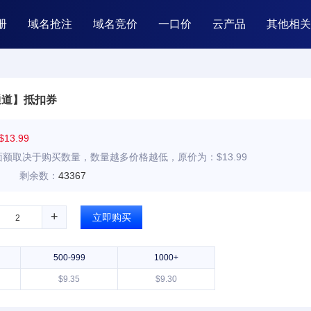
册
域名抢注
域名竞价
一口价
云产品
其他相关
通道】抵扣券
$13.99
额取决于购买数量，数量越多价格越低，原价为：$13.99
剩余数：
43367
+
立即购买
500-999
1000+
$9.35
$9.30