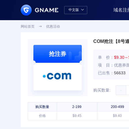
域名注
中文版

中文版
English
网站首页

优惠活动
COM抢注【8号
抢注券
单 价：
$9.30～
项 目：
优惠券面
已出售：
56633
-
购买数量:
购买数量
2-199
200-499
价格
$9.45
$9.40