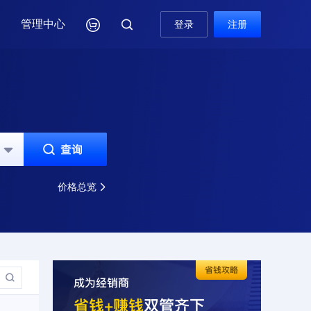
管理中心

登录
注册



价格总览

