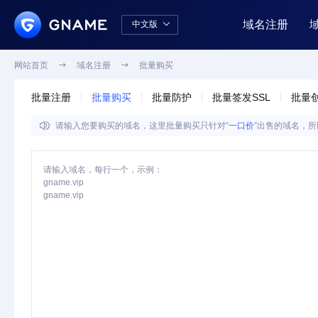
域名注册
中文版

中文版
English
网站首页

域名注册

批量购买
批量注册
批量购买
批量防护
批量签发SSL
批量

请输入您要购买的域名，这里批量购买只针对“
一口价
”出售的域名，所
请输入域名，每行一个，示例：
gname.vip
gname.vip