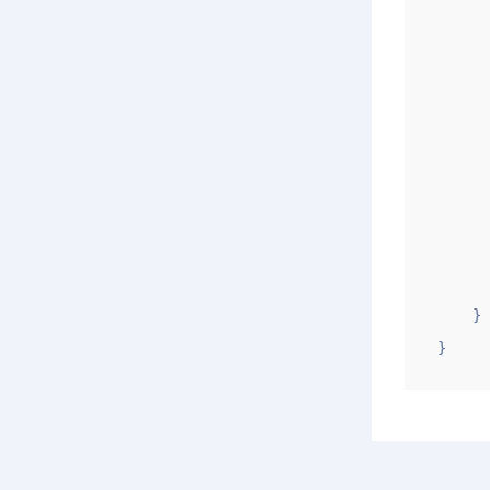
             
       
       
          
             
          
             
       
       
    }

}