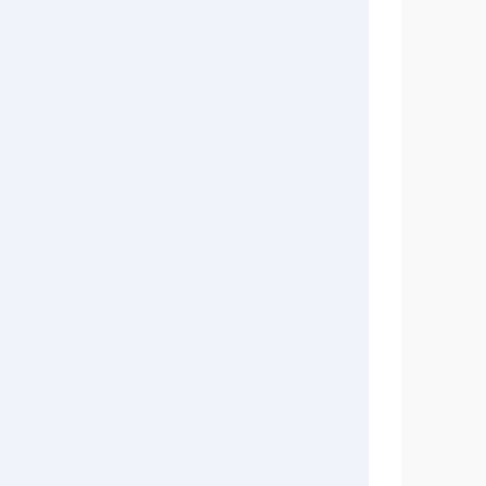
       
          
           
         
          
           
       
             
       
       
          
           
         
          
           