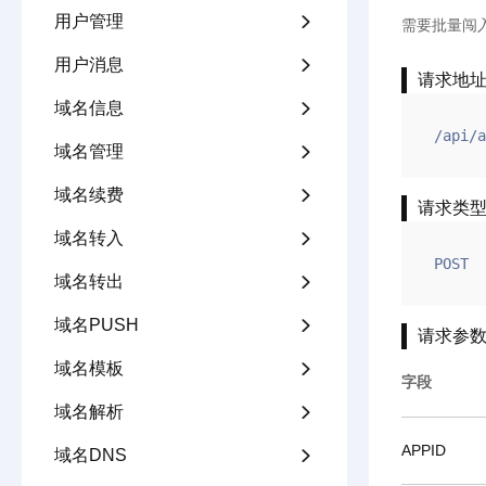
用户管理

需要批量闯
用户消息

请求地
域名信息

/api/a
域名管理

域名续费

请求类
域名转入

POST
域名转出

域名PUSH

请求参
域名模板

字段
域名解析

APPID
域名DNS
