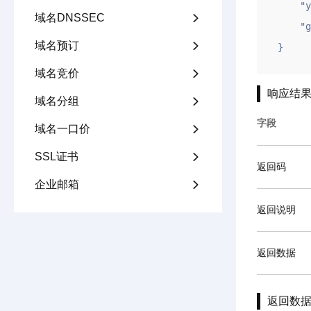
    "ym": "gname.com",

域名DNSSEC

    "gntoken": "4AC60F2CF918BDEA4DBAB9004D062234"

域名预订

}
域名竞价

响应结
域名分组

字段
域名一口价

SSL证书

返回码
企业邮箱

返回说明
返回数据
返回数