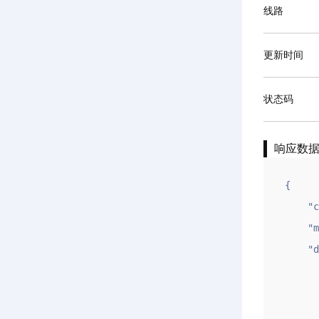
线路
更新时间
状态码
响应数
{

    "code": 1,

    "msg": "OK",

    "data": {

        "id": "
        "ym": "gname
        "zjt": "c