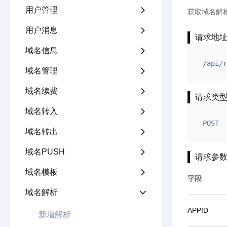
用户管理

获取域名解
用户消息

请求地
域名信息

/api/r
域名管理

域名续费

请求类
域名转入

POST
域名转出

域名PUSH

请求参
域名模板

字段
域名解析

APPID
新增解析